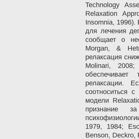
Technology Asse
Relaxation Appr
Insomnia, 1996)
для лечения де
сообщает о не
Morgan, & Hetr
релаксация сниж
Molinari, 2008
обеспечивает 
релаксации. Е
соотноситься с
модели Relaxat
признание з
психофизиологи
1979, 1984; Esc
Benson, Deckro, F