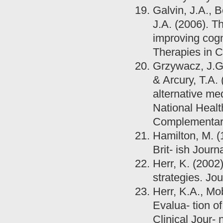
Galvin, J.A., 
J.A. (2006). T
improving cogn
Therapies in C
Grzywacz, J.G.
& Arcury, T.A.
alternative me
National Healt
Complementary
Hamilton, M. (
Brit- ish Journ
Herr, K. (2002
strategies. Jou
Herr, K.A., Mo
Evalua- tion of
Clinical Jour- 