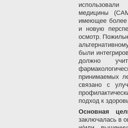
использовали
медицины (САМ
имеющее более 
и новую перспе
осмотр. Пожилы
альтернативном
были интегриров
должно учит
фармакологичес
принимаемых ле
связано с улу
профилактическ
подход к здоров
Основная цел
заключалась в о
и/или вышенн