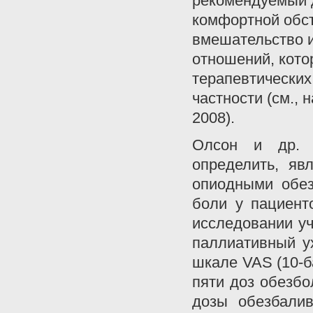
рекомендуемый д
комфортной обст
вмешательство 
отношений, кот
терапевтических
частности (см., 
2008).
Олсон и др. 
определить, яв
опиодными обе
боли у пациенто
исследовании у
паллиативный у
шкале VAS (10-б
пяти доз обезбо
дозы обезбали