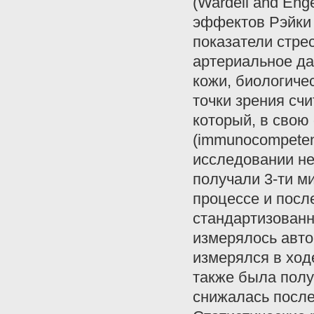
(Wardell and Eng
эффектов Рэйки 
показатели стре
артериальное да
кожи, биологичес
точки зрения счи
который, в свою
(immunocompeten
исследовании не
получали 3-ти м
процессе и посл
стандартизованн
измерялось авто
измерялся в ход
также была полу
снижалась после 