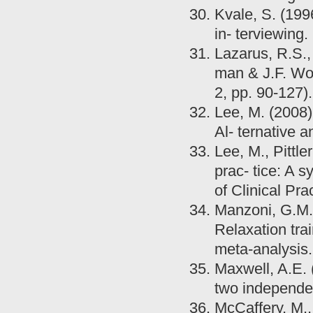
Kvale, S. (1996
in- terviewing
Lazarus, R.S., 
man & J.F. Woh
2, pp. 90-127)
Lee, M. (2008)
Al- ternative 
Lee, M., Pittler
prac- tice: A s
of Clinical Pra
Manzoni, G.M.,
Relaxation tra
meta-analysis.
Maxwell, A.E. 
two independen
McCaffery, M.,