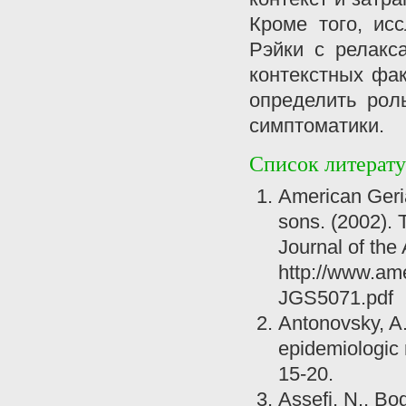
Кроме того, ис
Рэйки с релакс
контекстных фак
определить рол
симптоматики.
Список литерат
American Geria
sons. (2002). 
Journal of the
http://www.ame
JGS5071.pdf
Antonovsky, A.,
epidemiologic 
15-20.
Assefi, N., Bo