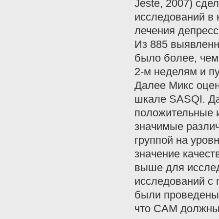
Jeste, 2007) сд
исследований в
лечения депресс
Из 885 выявленн
было более, чем
2-м неделям и п
Далее Микс оцен
шкале SASQI. Д
положительные и
значимые различ
группой на уровн
значение качест
выше для исслед
исследований с 
были проведены 
что САМ должны 