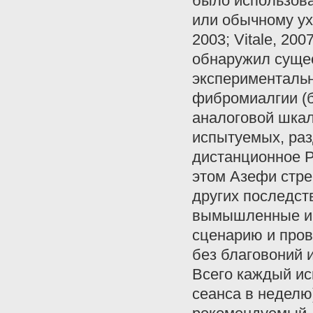
было использова
или обычному ух
2003; Vitale, 200
обнаружил сущес
экспериментальн
фибромиалгии (б
аналоговой шкал
испытуемых, раз
дистанционное Р
этом Азефи стре
других последст
вымышленные им
сценарию и про
без благовоний и
Всего каждый ис
сеанса в неделю