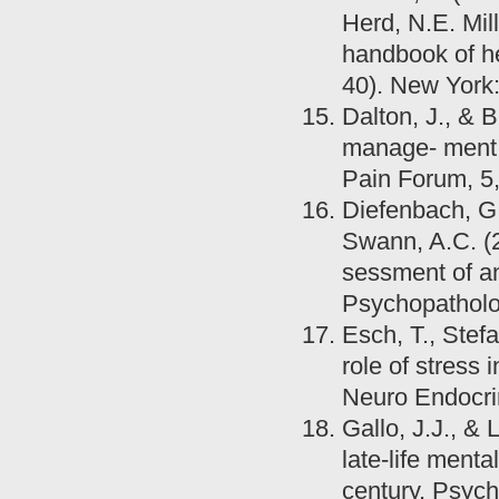
Herd, N.E. Mil
handbook of h
40). New York
Dalton, J., & 
manage- ment: 
Pain Forum, 5
Diefenbach, G.J
Swann, A.C. (2
sessment of an
Psychopatholo
Esch, T., Stef
role of stress
Neuro Endocrin
Gallo, J.J., &
late-life ment
century. Psych