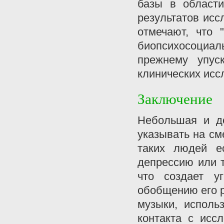
базы в области
результатов иссл
отмечают, что 
биопсихосоциа
прежнему упус
клинических иссл
Заключение
Небольшая и до
указывать на см
таких людей ес
депрессию или 
что создает у
обобщению его 
музыки, исполь
контакта с исс