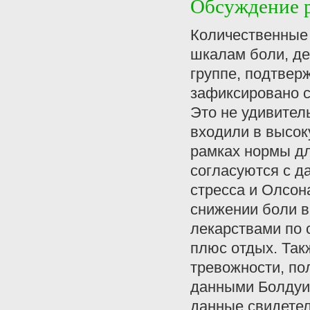
Обсуждение р
Количественные 
шкалам боли, де
группе, подтве
зафиксировано с
Это не удивитель
входили в высок
рамках нормы дл
согласуются с д
стресса и Олсона
снижении боли в
лекарствами по 
плюс отдых. Так
тревожности, пол
данными Болдуин 
данные свидетел