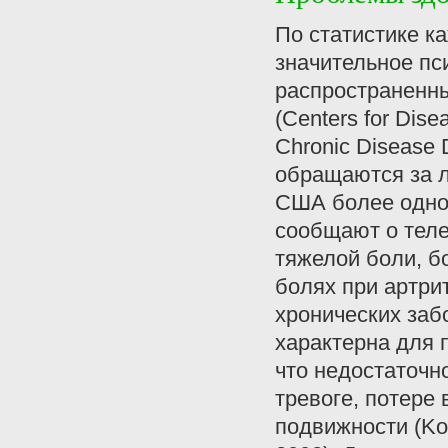
По статистике к
значительное пс
распространенны
(Centers for Dise
Chronic Disease 
обращаются за ле
США более одной
сообщают о теле
тяжелой боли, б
болях при артрит
хронических за
характерна для 
что недостаточн
тревоге, потере
подвижности (Kov