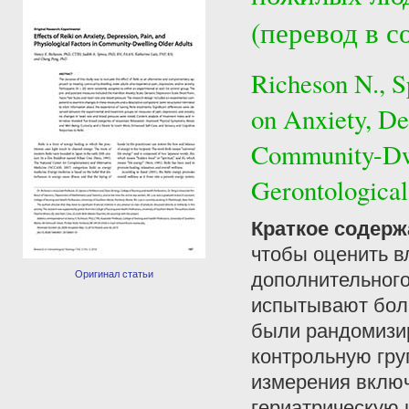
(перевод в с
Richeson N., Sp
on Anxiety, Dep
Community-Dwe
Gerontological 
Краткое содерж
чтобы оценить в
Оригинал статьи
дополнительного
испытывают боль,
были рандомизи
контрольную гру
измерения включ
гериатрическую 