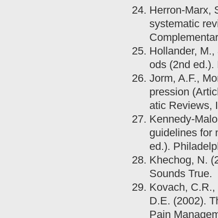
Herron-Marx, S
systematic revi
Complementary
Hollander, M.,
ods (2nd ed.).
Jorm, A.F., Mor
pression (Art
atic Reviews, 
Kennedy-Malone
guidelines for 
ed.). Philadelp
Khechog, N. (2
Sounds True.
Kovach, C.R., 
D.E. (2002). T
Pain Manageme