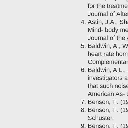
for the treatme
Journal of Alt
Astin, J.A., Sh
Mind- body medi
Journal of the
Baldwin, A., W
heart rate home
Complementary
Baldwin, A.L.,
investigators 
that such nois
American As- s
Benson, H. (19
Benson, H. (1
Schuster.
Benson, H. (19