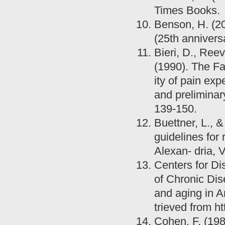
Times Books.
Benson, H. (2
(25th annivers
Bieri, D., Ree
(1990). The Fa
ity of pain exp
and preliminary
139-150.
Buettner, L., 
guidelines for 
Alexan- dria, 
Centers for Di
of Chronic Dis
and aging in A
trieved from h
Cohen, F. (198