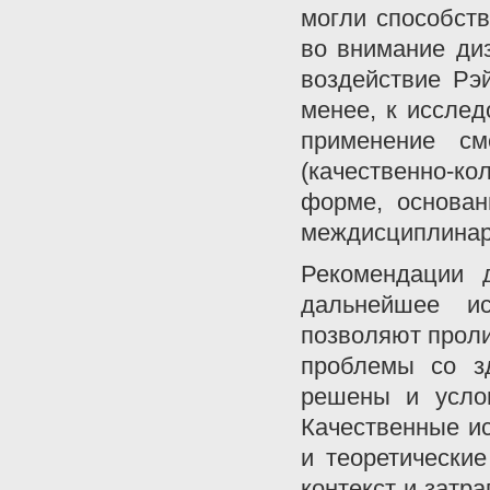
могли способств
во внимание ди
воздействие Рэ
менее, к иссле
применение с
(качественно-
форме, основан
междисциплинар
Рекомендации 
дальнейшее ис
позволяют проли
проблемы со з
решены и услов
Качественные и
и теоретически
контекст и затра